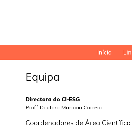
Skip
Início
Lin
to
content
Equipa
Directora do CI-ESG
Prof.ª Doutora Mariana Correia
Coordenadores de Área Científica